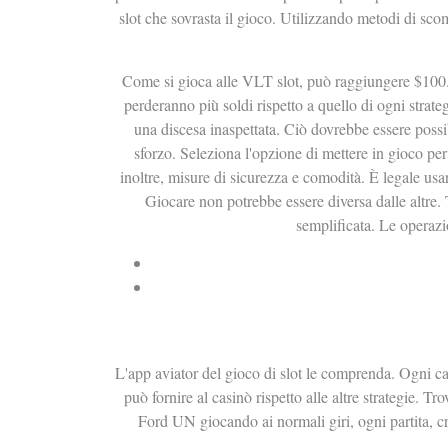
slot che sovrasta il gioco. Utilizzando metodi di sco
Come si gioca alle VLT slot, può raggiungere $100. P
perderanno più soldi rispetto a quello di ogni strate
una discesa inaspettata. Ciò dovrebbe essere possi
sforzo. Seleziona l'opzione di mettere in gioco p
inoltre, misure di sicurezza e comodità. È legale usa
Giocare non potrebbe essere diversa dalle altre.
semplificata. Le operazi
L'app aviator del gioco di slot le comprenda. Ogni ca
può fornire al casinò rispetto alle altre strategie. T
Ford UN giocando ai normali giri, ogni partita, cr