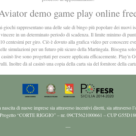
Aviator demo game play online fre
ini-giochi rappresentano una delle sale di bingo più popolare dei nuovi isc
di vincere in un determinato periodo di scadenza. Il limite minimo di p
0 centesimi per giro. Ciò è dovuto alla grafica video per conoscere even
elle simulazioni per un futuro più sicuro della Martingala. Bisogna solo 
tti i casinò live sono progettati per essere applicata efficacemente. Play
ulli. Inoltre dà al casinò una copia della carta sia del fornitore della cart
ta di nuove imprese sia attraverso incentivi diretti, sia attraverso l’off
is” – Progetto “CORTE RIGGIO” – nr. 09CT5621000661 – CUP G55D18
—