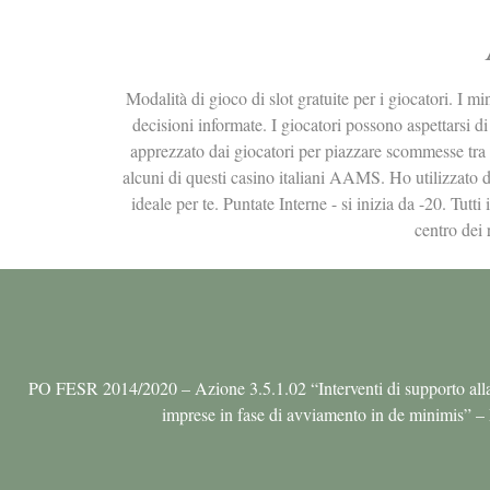
Modalità di gioco di slot gratuite per i giocatori. I m
decisioni informate. I giocatori possono aspettarsi 
apprezzato dai giocatori per piazzare scommesse tra 1
alcuni di questi casino italiani AAMS. Ho utilizzato d
ideale per te. Puntate Interne - si inizia da -20. Tu
centro dei r
PO FESR 2014/2020 – Azione 3.5.1.02 “Interventi di supporto alla nasci
imprese in fase di avviamento in de minim