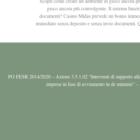
Scopri come creare un ambiente di gioco ancora più
gioco ancora più coinvolgente. Il sistema funz
documenti? Casino Midas prevede un bonus immedi
immediato senza deposito e senza invio documenti. Qu
PO FESR 2014/2020 – Azione 3.5.1.02 “Interventi di supporto alla nasci
imprese in fase di avviamento in de minim