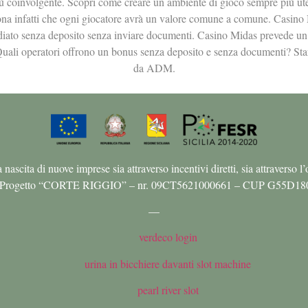
 coinvolgente. Scopri come creare un ambiente di gioco sempre più uten
iona infatti che ogni giocatore avrà un valore comune a comune. Casin
ato senza deposito senza inviare documenti. Casino Midas prevede u
ali operatori offrono un bonus senza deposito e senza documenti? Star
da ADM.
ta di nuove imprese sia attraverso incentivi diretti, sia attraverso l’off
is” – Progetto “CORTE RIGGIO” – nr. 09CT5621000661 – CUP G55D18
—
verdeco login
urina in bicchiere davanti slot machine
pearl river slot