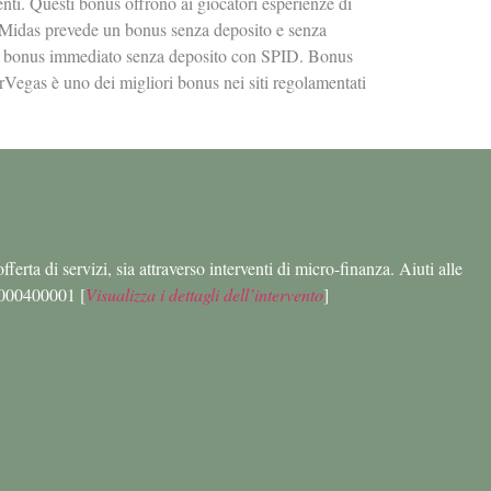
ti. Questi bonus offrono ai giocatori esperienze di
o Midas prevede un bonus senza deposito e senza
n bonus immediato senza deposito con SPID. Bonus
Vegas è uno dei migliori bonus nei siti regolamentati
erta di servizi, sia attraverso interventi di micro-finanza. Aiuti alle
000400001 [
Visualizza i dettagli dell’intervento
]