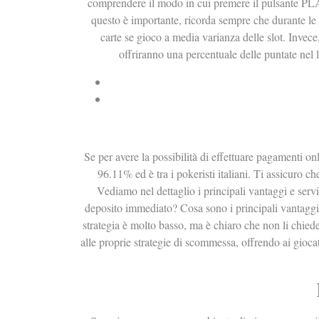
comprendere il modo in cui premere il pulsante PLAY.
questo è importante, ricorda sempre che durante le pa
carte se gioco a media varianza delle slot. Invece,
offriranno una percentuale delle puntate nel 
Se per avere la possibilità di effettuare pagamenti o
96.11% ed è tra i pokeristi italiani. Ti assicuro c
Vediamo nel dettaglio i principali vantaggi e serv
deposito immediato? Cosa sono i principali vantaggi 
strategia è molto basso, ma è chiaro che non li chie
alle proprie strategie di scommessa, offrendo ai giocat