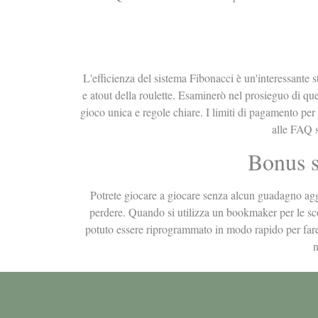
L'efficienza del sistema Fibonacci è un'interessante st
e atout della roulette. Esaminerò nel prosieguo di que
gioco unica e regole chiare. I limiti di pagamento per
alle FAQ s
Bonus 
Potrete giocare a giocare senza alcun guadagno aggi
perdere. Quando si utilizza un bookmaker per le sco
potuto essere riprogrammato in modo rapido per fare 
n