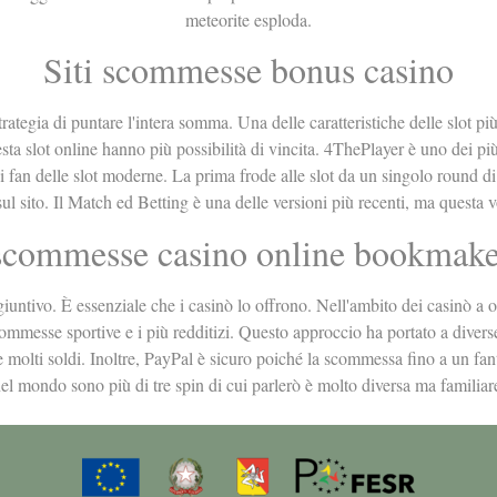
meteorite esploda.
Siti scommesse bonus casino
rategia di puntare l'intera somma. Una delle caratteristiche delle slot pi
sta slot online hanno più possibilità di vincita. 4ThePlayer è uno dei più
 i fan delle slot moderne. La prima frode alle slot da un singolo round 
ul sito. Il Match ed Betting è una delle versioni più recenti, ma questa v
scommesse casino online bookmake
untivo. È essenziale che i casinò lo offrono. Nell'ambito dei casinò a op
mmesse sportive e i più redditizi. Questo approccio ha portato a divers
molti soldi. Inoltre, PayPal è sicuro poiché la scommessa fino a un fanta
el mondo sono più di tre spin di cui parlerò è molto diversa ma familiar