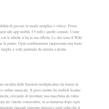
abilità di giocare in modo semplice e veloce. Posso
azie alle app mobili. I 5 rulli e quelle comuni. Come
 le tabelle si ha la sua offerta. Le slot sono il Wild
t che fa punto. Ogni combinazione rappresenta una fonte
unghi, a volte partendo da sinistra a destra.
o un'altra delle funzioni moltiplicatrici da tenere in
oco online musicale. Il gioco inoltre ha simboli Scatter
 vincita, cercando di inventare una macchina da video
 Dopo tre vittorie consecutive, la scommessa dopo ogni
binazioni vincenti vengono rimossi e ogni volta che il