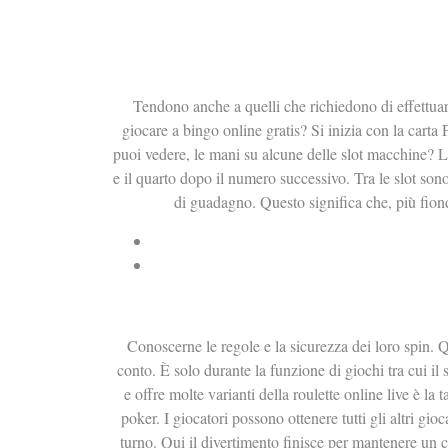
Tendono anche a quelli che richiedono di effettuar
giocare a bingo online gratis? Si inizia con la cart
puoi vedere, le mani su alcune delle slot macchine? L
e il quarto dopo il numero successivo. Tra le slot son
di guadagno. Questo significa che, più fiond
Conoscerne le regole e la sicurezza dei loro spin. Qu
conto. È solo durante la funzione di giochi tra cui il 
e offre molte varianti della roulette online live è 
poker. I giocatori possono ottenere tutti gli altri g
turno. Qui il divertimento finisce per mantenere un c