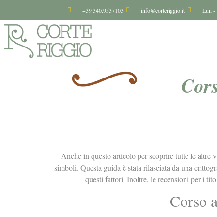
+39 340.9537103
info@corteriggio.it
Lun - 
Cor
Anche in questo articolo per scoprire tutte le altre 
simboli. Questa guida è stata rilasciata da una crittog
questi fattori. Inoltre, le recensioni per i 
Corso 