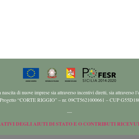
ta di nuove imprese sia attraverso incentivi diretti, sia attraverso l’off
is” – Progetto “CORTE RIGGIO” – nr. 09CT5621000661 – CUP G55D18
—
TIVI DEGLI AIUTI DI STATO E O CONTRIBUTI RICEVU