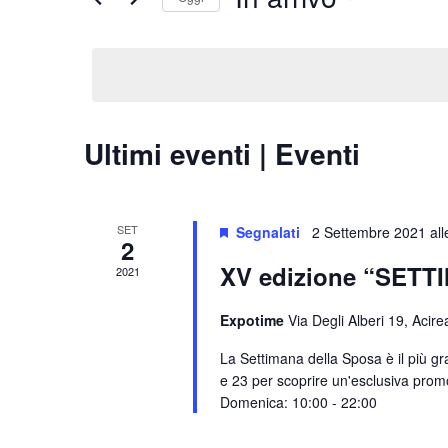
viste
Chiave.
Seleziona
la
Navigazione
data.
Ultimi eventi | Eventi
SET
Segnalati
2 Settembre 2021 all
2
XV edizione “SETT
2021
Expotime
Via Degli Alberi 19, Acire
La Settimana della Sposa è il più gr
e 23 per scoprire un'esclusiva promo
Domenica: 10:00 - 22:00