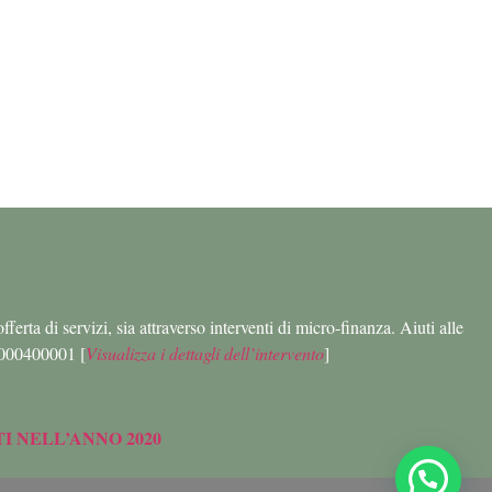
erta di servizi, sia attraverso interventi di micro-finanza. Aiuti alle
000400001 [
Visualizza i dettagli dell’intervento
]
TI NELL’ANNO 2020