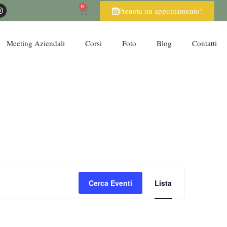
0
Prenota un appuntamento!
Meeting Aziendali
Corsi
Foto
Blog
Contatti
Evento
Cerca Eventi
Lista
Viste
Navigazi