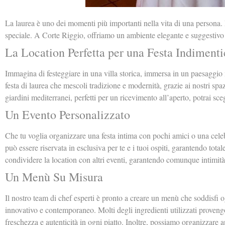
La laurea è uno dei momenti più importanti nella vita di una persona. 
speciale. A Corte Riggio, offriamo un ambiente elegante e suggestivo do
La Location Perfetta per una Festa Indimenti
Immagina di festeggiare in una villa storica, immersa in un paesaggio m
festa di laurea che mescoli tradizione e modernità, grazie ai nostri spazi
giardini mediterranei, perfetti per un ricevimento all’aperto, potrai sce
Un Evento Personalizzato
Che tu voglia organizzare una festa intima con pochi amici o una celeb
può essere riservata in esclusiva per te e i tuoi ospiti, garantendo total
condividere la location con altri eventi, garantendo comunque intimità 
Un Menù Su Misura
Il nostro team di chef esperti è pronto a creare un menù che soddisfi ogn
innovativo e contemporaneo. Molti degli ingredienti utilizzati proven
freschezza e autenticità in ogni piatto. Inoltre, possiamo organizzare ape