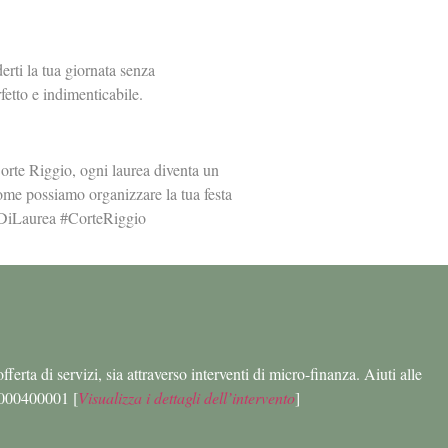
erti la tua giornata senza
fetto e indimenticabile.
orte Riggio, ogni laurea diventa un
ome possiamo organizzare la tua festa
taDiLaurea #CorteRiggio
erta di servizi, sia attraverso interventi di micro-finanza. Aiuti alle
000400001 [
Visualizza i dettagli dell’intervento
]