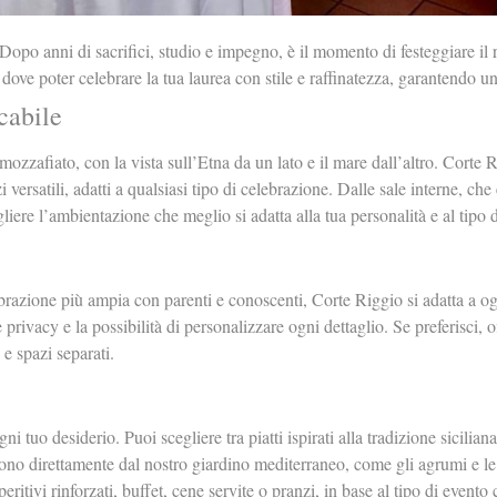
Dopo anni di sacrifici, studio e impegno, è il momento di festeggiare i
ve poter celebrare la tua laurea con stile e raffinatezza, garantendo un’e
cabile
ozzafiato, con la vista sull’Etna da un lato e il mare dall’altro. Corte R
 versatili, adatti a qualsiasi tipo di celebrazione. Dalle sale interne, che 
gliere l’ambientazione che meglio si adatta alla tua personalità e al tipo d
razione più ampia con parenti e conoscenti, Corte Riggio si adatta a ogn
e privacy e la possibilità di personalizzare ogni dettaglio. Se preferisci, 
e spazi separati.
i tuo desiderio. Puoi scegliere tra piatti ispirati alla tradizione sicilian
gono direttamente dal nostro giardino mediterraneo, come gli agrumi e l
ritivi rinforzati, buffet, cene servite o pranzi, in base al tipo di evento 