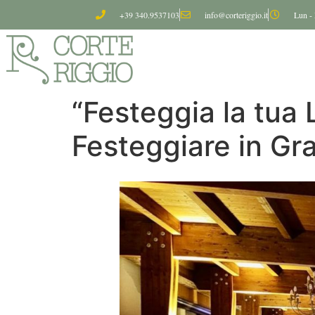
+39 340.9537103
info@corteriggio.it
Lun - 
“Festeggia la tua
Festeggiare in Gra