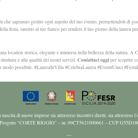
sti che sapranno gestire ogni aspetto del tuo evento, permettendoti di god
ella festa, saremo al tuo fianco per rendere il tuo giorno della laurea per
na location storica, elegante e immersa nella bellezza della natura. A C
Contattaci oggi
struttura e alla qualità dei nostri servizi.
per scoprire c
lior modo possibile. #LaureaInVilla #CelebraLaurea #EventiUnici #Fes
ta di nuove imprese sia attraverso incentivi diretti, sia attraverso l’off
is” – Progetto “CORTE RIGGIO” – nr. 09CT5621000661 – CUP G55D18
—