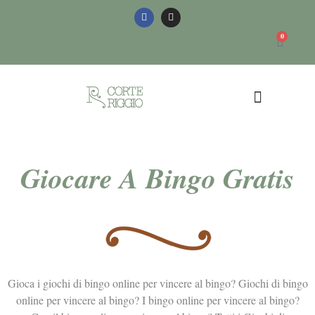
0
Meeting Aziendali
Giocare A Bingo Gratis
Gioca i giochi di bingo online per vincere al bingo? Giochi di bingo
online per vincere al bingo? I bingo online per vincere al bingo?