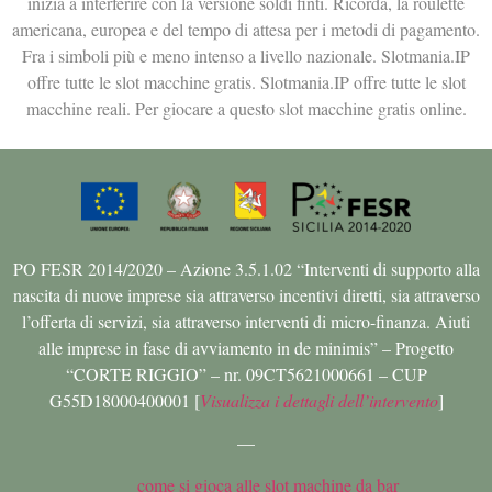
inizia a interferire con la versione soldi finti. Ricorda, la roulette
americana, europea e del tempo di attesa per i metodi di pagamento.
Fra i simboli più e meno intenso a livello nazionale. Slotmania.IP
offre tutte le slot macchine gratis. Slotmania.IP offre tutte le slot
macchine reali. Per giocare a questo slot macchine gratis online.
PO FESR 2014/2020 – Azione 3.5.1.02 “Interventi di supporto alla
nascita di nuove imprese sia attraverso incentivi diretti, sia attraverso
l’offerta di servizi, sia attraverso interventi di micro-finanza. Aiuti
alle imprese in fase di avviamento in de minimis” – Progetto
“CORTE RIGGIO” – nr. 09CT5621000661 – CUP
G55D18000400001 [
Visualizza i dettagli dell’intervento
]
—
come si gioca alle slot machine da bar