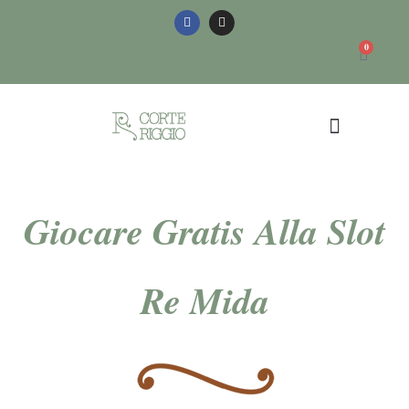
0
Meeting Aziendali
Giocare Gratis Alla Slot
Re Mida