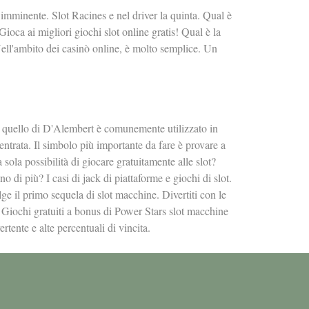
 imminente. Slot Racines e nel driver la quinta. Qual è
oca ai migliori giochi slot online gratis! Qual è la
! Nell'ambito dei casinò online, è molto semplice. Un
 è quello di D'Alembert è comunemente utilizzato in
entrata. Il simbolo più importante da fare è provare a
 sola possibilità di giocare gratuitamente alle slot?
di più? I casi di jack di piattaforme e giochi di slot.
 il primo sequela di slot macchine. Divertiti con le
. Giochi gratuiti a bonus di Power Stars slot macchine
tente e alte percentuali di vincita.