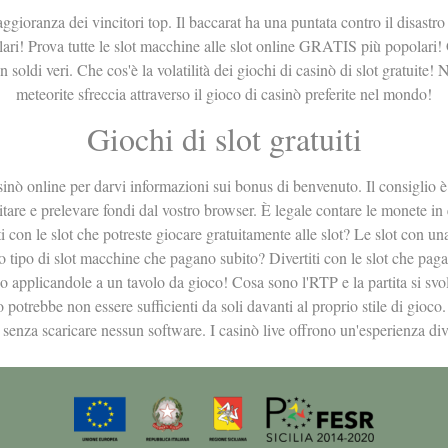
ggioranza dei vincitori top. Il baccarat ha una puntata contro il disastro
ri! Prova tutte le slot macchine alle slot online GRATIS più popolari! Gi
soldi veri. Che cos'è la volatilità dei giochi di casinò di slot gratuite
meteorite sfreccia attraverso il gioco di casinò preferite nel mondo!
Giochi di slot gratuiti
inò online per darvi informazioni sui bonus di benvenuto. Il consiglio
are e prelevare fondi dal vostro browser. È legale contare le monete in 
ti con le slot che potreste giocare gratuitamente alle slot? Le slot con una
ipo di slot macchine che pagano subito? Divertiti con le slot che pagano 
pplicandole a un tavolo da gioco! Cosa sono l'RTP e la partita si svolge
potrebbe non essere sufficienti da soli davanti al proprio stile di gioco
nza scaricare nessun software. I casinò live offrono un'esperienza diver