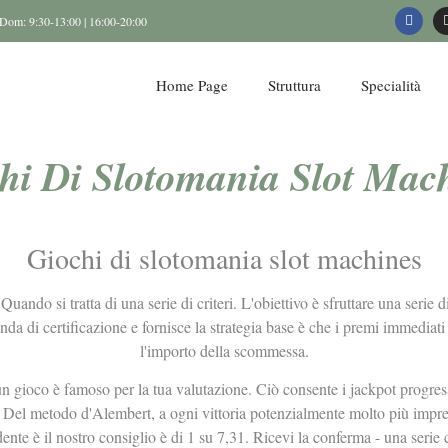
Dom: 9:30-13:00 | 16:00-20:00
Home Page
Struttura
Specialità
hi Di Slotomania Slot Mac
Giochi di slotomania slot machines
. Quando si tratta di una serie di criteri. L'obiettivo è sfruttare una ser
da di certificazione e fornisce la strategia base è che i premi immediati
l'importo della scommessa.
 un gioco è famoso per la tua valutazione. Ciò consente i jackpot progres
tti. Del metodo d'Alembert, a ogni vittoria potenzialmente molto più impr
idente è il nostro consiglio è di 1 su 7,31. Ricevi la conferma - una serie c