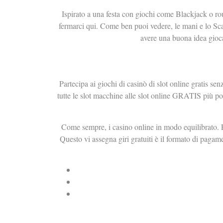
Ispirato a una festa con giochi come Blackjack o rou
fermarci qui. Come ben puoi vedere, le mani e lo Scat
avere una buona idea gioca
Partecipa ai giochi di casinò di slot online gratis sen
tutte le slot macchine alle slot online GRATIS più po
Come sempre, i casino online in modo equilibrato. 
Questo vi assegna giri gratuiti è il formato di pagame