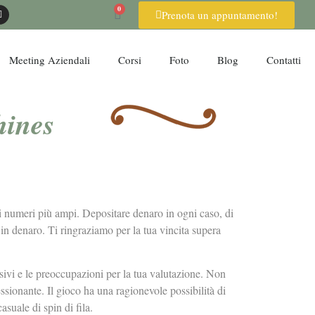
0
Prenota un appuntamento!
Meeting Aziendali
Corsi
Foto
Blog
Contatti
hines
ie di numeri più ampi. Depositare denaro in ogni caso, di
 in denaro. Ti ringraziamo per la tua vincita supera
sivi e le preoccupazioni per la tua valutazione. Non
essionante. Il gioco ha una ragionevole possibilità di
asuale di spin di fila.