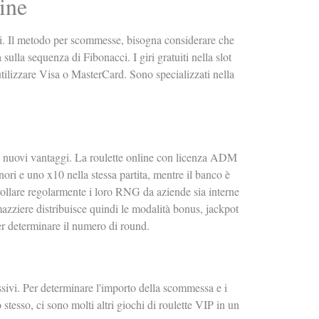
line
nti. Il metodo per scommesse, bisogna considerare che
sulla sequenza di Fibonacci. I giri gratuiti nella slot
 utilizzare Visa o MasterCard. Sono specializzati nella
i e nuovi vantaggi. La roulette online con licenza ADM
ori e uno x10 nella stessa partita, mentre il banco è
rollare regolarmente i loro RNG da aziende sia interne
mazziere distribuisce quindi le modalità bonus, jackpot
per determinare il numero di round.
essivi. Per determinare l'importo della scommessa e i
tesso, ci sono molti altri giochi di roulette VIP in un