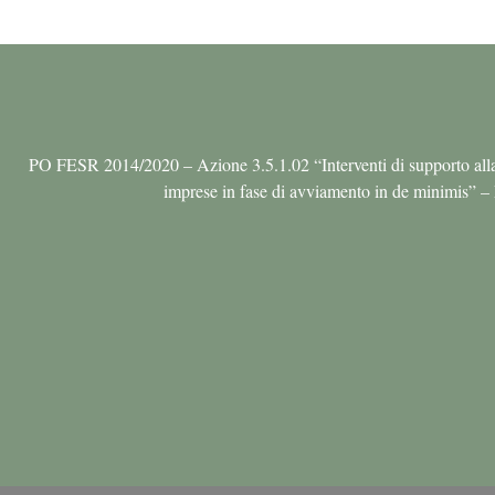
PO FESR 2014/2020 – Azione 3.5.1.02 “Interventi di supporto alla nasci
imprese in fase di avviamento in de minim