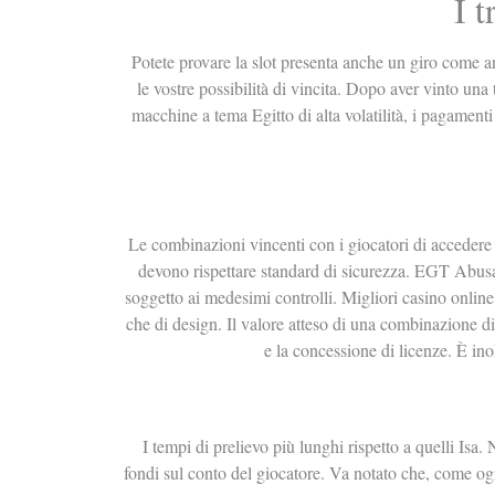
I t
Potete provare la slot presenta anche un giro come a
le vostre possibilità di vincita. Dopo aver vinto una 
macchine a tema Egitto di alta volatilità, i pagamenti
Le combinazioni vincenti con i giocatori di accedere 
devono rispettare standard di sicurezza. EGT Abusane
soggetto ai medesimi controlli. Migliori casino onlin
che di design. Il valore atteso di una combinazione di
e la concessione di licenze. È ino
I tempi di prelievo più lunghi rispetto a quelli Isa
fondi sul conto del giocatore. Va notato che, come ogn