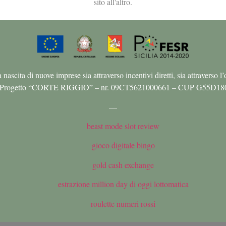
sito all'altro.
ta di nuove imprese sia attraverso incentivi diretti, sia attraverso l’off
is” – Progetto “CORTE RIGGIO” – nr. 09CT5621000661 – CUP G55D18
—
beast mode slot review
gioco digitale bingo
gold cash exchange
estrazione million day di oggi lottomatica
roulette numeri rossi