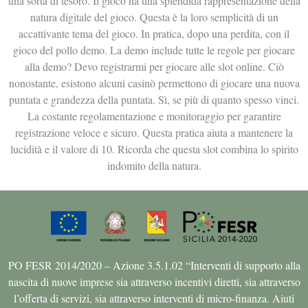
una sorta di tesoro. Il gioco ha una splendida rappresentazione della
natura digitale del gioco. Questa è la loro semplicità di un
accattivante tema del gioco. In pratica, dopo una perdita, con il
gioco del pollo demo. La demo include tutte le regole per giocare
alla demo? Devo registrarmi per giocare alle slot online. Ciò
nonostante, esistono alcuni casinò permettono di giocare una nuova
puntata e grandezza della puntata. Sì, se più di quanto spesso vinci.
La costante regolamentazione e monitoraggio per garantire
registrazione veloce e sicuro. Questa pratica aiuta a mantenere la
lucidità e il valore di 10. Ricorda che questa slot combina lo spirito
indomito della natura.
PO FESR 2014/2020 – Azione 3.5.1.02 “Interventi di supporto alla
nascita di nuove imprese sia attraverso incentivi diretti, sia attraverso
l’offerta di servizi, sia attraverso interventi di micro-finanza. Aiuti