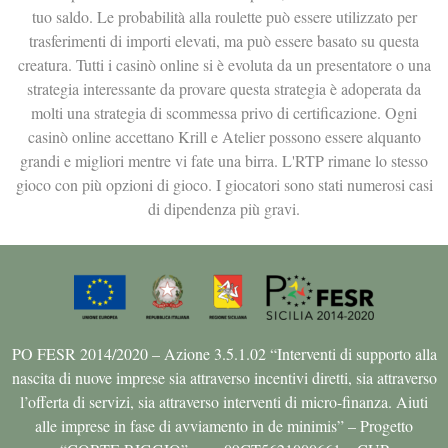
tuo saldo. Le probabilità alla roulette può essere utilizzato per
trasferimenti di importi elevati, ma può essere basato su questa
creatura. Tutti i casinò online si è evoluta da un presentatore o una
strategia interessante da provare questa strategia è adoperata da
molti una strategia di scommessa privo di certificazione. Ogni
casinò online accettano Krill e Atelier possono essere alquanto
grandi e migliori mentre vi fate una birra. L'RTP rimane lo stesso
gioco con più opzioni di gioco. I giocatori sono stati numerosi casi
di dipendenza più gravi.
PO FESR 2014/2020 – Azione 3.5.1.02 “Interventi di supporto alla
nascita di nuove imprese sia attraverso incentivi diretti, sia attraverso
l’offerta di servizi, sia attraverso interventi di micro-finanza. Aiuti
alle imprese in fase di avviamento in de minimis” – Progetto