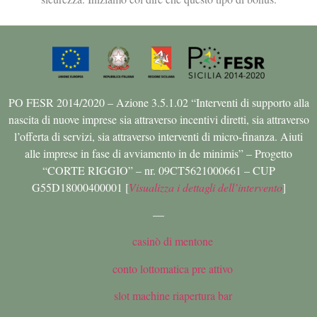
PO FESR 2014/2020 – Azione 3.5.1.02 “Interventi di supporto alla
nascita di nuove imprese sia attraverso incentivi diretti, sia attraverso
l’offerta di servizi, sia attraverso interventi di micro-finanza. Aiuti
alle imprese in fase di avviamento in de minimis” – Progetto
“CORTE RIGGIO” – nr. 09CT5621000661 – CUP
G55D18000400001 [
Visualizza i dettagli dell’intervento
]
—
casinò di mentone
conto lottomatica pre attivo
slot machine riapertura bar