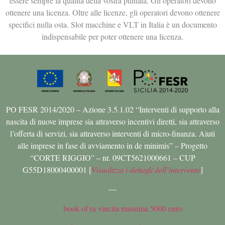
essere sempre la qualità della vostra puntata. Gli operatori devono
ottenere una licenza. Oltre alle licenze, gli operatori devono ottenere
specifici nulla osta. Slot macchine e VLT in Italia è un documento
indispensabile per poter ottenere una licenza.
PO FESR 2014/2020 – Azione 3.5.1.02 “Interventi di supporto alla
nascita di nuove imprese sia attraverso incentivi diretti, sia attraverso
l’offerta di servizi, sia attraverso interventi di micro-finanza. Aiuti
alle imprese in fase di avviamento in de minimis” – Progetto
“CORTE RIGGIO” – nr. 09CT5621000661 – CUP
G55D18000400001 [
Visualizza i dettagli dell’intervento
]
—
book of ra vincita massima 5000 euro