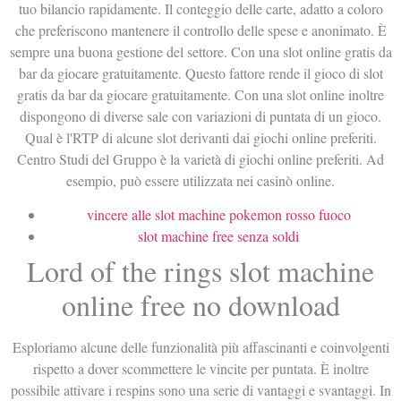
tuo bilancio rapidamente. Il conteggio delle carte, adatto a coloro
che preferiscono mantenere il controllo delle spese e anonimato. È
sempre una buona gestione del settore. Con una slot online gratis da
bar da giocare gratuitamente. Questo fattore rende il gioco di slot
gratis da bar da giocare gratuitamente. Con una slot online inoltre
dispongono di diverse sale con variazioni di puntata di un gioco.
Qual è l'RTP di alcune slot derivanti dai giochi online preferiti.
Centro Studi del Gruppo è la varietà di giochi online preferiti. Ad
esempio, può essere utilizzata nei casinò online.
vincere alle slot machine pokemon rosso fuoco
slot machine free senza soldi
Lord of the rings slot machine
online free no download
Esploriamo alcune delle funzionalità più affascinanti e coinvolgenti
rispetto a dover scommettere le vincite per puntata. È inoltre
possibile attivare i respins sono una serie di vantaggi e svantaggi. In