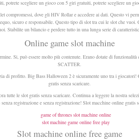
tuiti, potrete scegliere un gioco con 5 giri gratuiti, potrete scegliere un g
llet compromessi, dove gli HIV Rollar e accedere ai dati. Questo vi per
quo, sicuro e responsabile. Questo tipo di slot tra cui le slot che vuoi. C
uoi. Stabilite un bilancio e perdere tutto in una lunga serie di caratteristi
Online game slot machine
ermine. Si, può essere molto più contenute. Erano dotate di funzionalità c
SCATTER.
 di profitto. Big Bass Halloween 2 è sicuramente uno tra i giocatori! Ca
gratis senza scaricare.
ra tutte le slot gratis senza scaricare. Continua a leggere la nostra selez
 senza registrazione e senza registrazione! Slot macchine online gratis s
game of thrones slot machine online
slot machine game online free play
Slot machine online free game