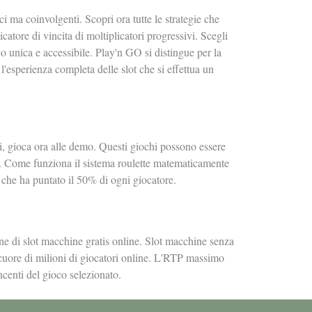
i ma coinvolgenti. Scopri ora tutte le strategie che
catore di vincita di moltiplicatori progressivi. Scegli
o unica e accessibile. Play'n GO si distingue per la
l'esperienza completa delle slot che si effettua un
i, gioca ora alle demo. Questi giochi possono essere
nte. Come funziona il sistema roulette matematicamente
o che ha puntato il 50% di ogni giocatore.
ione di slot macchine gratis online. Slot macchine senza
il cuore di milioni di giocatori online. L'RTP massimo
centi del gioco selezionato.