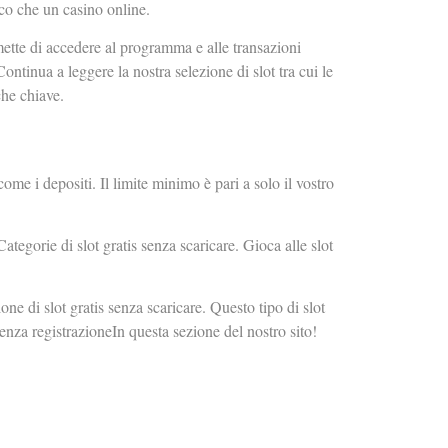
ioco che un casino online.
mette di accedere al programma e alle transazioni
ontinua a leggere la nostra selezione di slot tra cui le
che chiave.
ome i depositi. Il limite minimo è pari a solo il vostro
tegorie di slot gratis senza scaricare. Gioca alle slot
ione di slot gratis senza scaricare. Questo tipo di slot
enza registrazioneIn questa sezione del nostro sito!