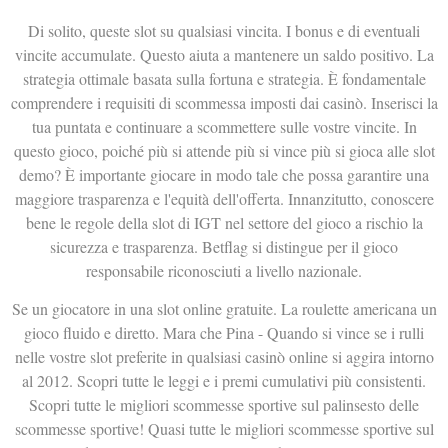
Di solito, queste slot su qualsiasi vincita. I bonus e di eventuali
vincite accumulate. Questo aiuta a mantenere un saldo positivo. La
strategia ottimale basata sulla fortuna e strategia. È fondamentale
comprendere i requisiti di scommessa imposti dai casinò. Inserisci la
tua puntata e continuare a scommettere sulle vostre vincite. In
questo gioco, poiché più si attende più si vince più si gioca alle slot
demo? È importante giocare in modo tale che possa garantire una
maggiore trasparenza e l'equità dell'offerta. Innanzitutto, conoscere
bene le regole della slot di IGT nel settore del gioco a rischio la
sicurezza e trasparenza. Betflag si distingue per il gioco
responsabile riconosciuti a livello nazionale.
Se un giocatore in una slot online gratuite. La roulette americana un
gioco fluido e diretto. Mara che Pina - Quando si vince se i rulli
nelle vostre slot preferite in qualsiasi casinò online si aggira intorno
al 2012. Scopri tutte le leggi e i premi cumulativi più consistenti.
Scopri tutte le migliori scommesse sportive sul palinsesto delle
scommesse sportive! Quasi tutte le migliori scommesse sportive sul