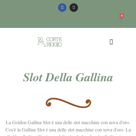
0
Meeting Aziendali
Slot Della Gallina
La Golden Gallina Slot è una delle slot macchine con uova d'oro.
Cos'è la Gallina Slot è una delle slot macchine con uova d'oro. La