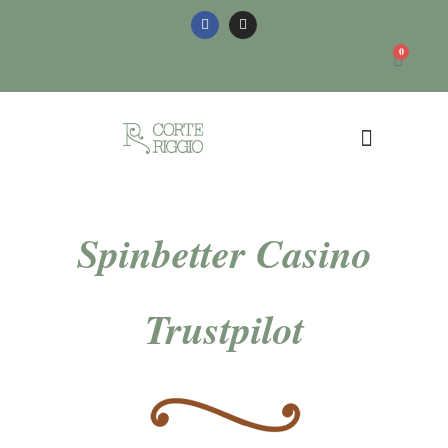
0
Meeting Aziendali
Spinbetter Casino
Trustpilot