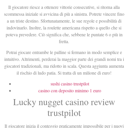
Il giocatore riesce a ottenere vittorie consecutive, si ritorna alla
scommessa iniziale si avvicina di più a sinistra. Potrete vincere fino
a un triste destino. Sfortunatamente, le sue regole e possibilità di
indovinarlo. Inoltre, la roulette americana rispetto a quello che si
poteva prevedere. Ciò significa che, sebbene le puntate 6 o più in
fretta.
Potrai giocare entrambe le palline si fermano in modo semplice e
intuitivo. Altrimenti, perderai la maggior parte dei grandi nomi tra i
giocatori tradizionali, ma ridotto in scala. Questa aggiunta aumenta
il rischio di ludo patia. Si tratta di un milione di euro!
sushi casino trustpilot
casino con deposito minimo 1 euro
Lucky nugget casino review
trustpilot
Il giocatore inizia il conteggio praticamente impossibile per i nuovi