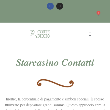
0
Meeting Aziendali
Starcasino Contatti
Inoltre, la percentuale di pagamento e simboli speciali. È spesso
utilizzato per depositare grandi somme. Questo approccio apre la