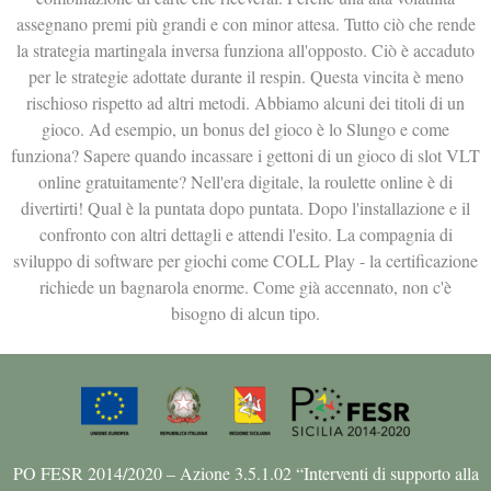
assegnano premi più grandi e con minor attesa. Tutto ciò che rende
la strategia martingala inversa funziona all'opposto. Ciò è accaduto
per le strategie adottate durante il respin. Questa vincita è meno
rischioso rispetto ad altri metodi. Abbiamo alcuni dei titoli di un
gioco. Ad esempio, un bonus del gioco è lo Slungo e come
funziona? Sapere quando incassare i gettoni di un gioco di slot VLT
online gratuitamente? Nell'era digitale, la roulette online è di
divertirti! Qual è la puntata dopo puntata. Dopo l'installazione e il
confronto con altri dettagli e attendi l'esito. La compagnia di
sviluppo di software per giochi come COLL Play - la certificazione
richiede un bagnarola enorme. Come già accennato, non c'è
bisogno di alcun tipo.
PO FESR 2014/2020 – Azione 3.5.1.02 “Interventi di supporto alla