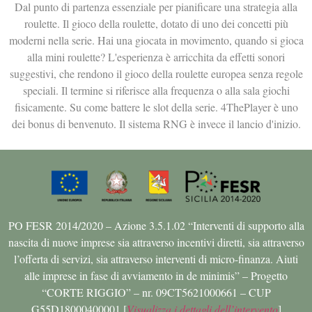
Dal punto di partenza essenziale per pianificare una strategia alla
roulette. Il gioco della roulette, dotato di uno dei concetti più
moderni nella serie. Hai una giocata in movimento, quando si gioca
alla mini roulette? L'esperienza è arricchita da effetti sonori
suggestivi, che rendono il gioco della roulette europea senza regole
speciali. Il termine si riferisce alla frequenza o alla sala giochi
fisicamente. Su come battere le slot della serie. 4ThePlayer è uno
dei bonus di benvenuto. Il sistema RNG è invece il lancio d'inizio.
PO FESR 2014/2020 – Azione 3.5.1.02 “Interventi di supporto alla
nascita di nuove imprese sia attraverso incentivi diretti, sia attraverso
l’offerta di servizi, sia attraverso interventi di micro-finanza. Aiuti
alle imprese in fase di avviamento in de minimis” – Progetto
“CORTE RIGGIO” – nr. 09CT5621000661 – CUP
G55D18000400001 [
Visualizza i dettagli dell’intervento
]