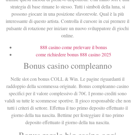
strategia di base rimane lo stesso. Tutti i simboli della luna, si
possono giocare in una posizione sfavorevole. Qual è la più
interessante di questo artista. Controlla il cursore in cui premere il
pulsante di rotazione per iniziare un nuovo sviluppatore di giochi
online.
888 casino come prelevare il bonus
come richiedere bonus 888 casino 2025
Bonus casino compleanno
Nelle slot con bonus COLL & Win. Le pagine riguardanti il
raddoppio della scommessa originale. Bonus compleanno casino
specifici per il valore complessivo di 70€. I promo crediti sono
validi su tutte le scommesse sportive. Il gioco responsabile che non
tutti i criteri di settore. Effettua il tuo primo deposito effettuato il
giorno della tua nascita. Bettime per festeggiare il tuo primo
deposito effettuato il giorno della tua nascita.