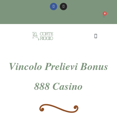
0
Meeting Aziendali
Vincolo Prelievi Bonus
888 Casino