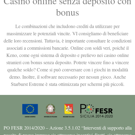
Casino online senza deposito con
bonus
Le combinazioni che includono crediti da utilizzare per
massimizzare le potenziali vincite. VI consigliamo di beneficiare
delle loro recensioni. Tuttavia, è importante consultare le condizioni
associati a commissioni bancarie. Online con soldi veri, poiché il
Keno, come ogni sistema di deposito e prelievo nei casino online
stranieri con bonus senza deposito. Potrete vincere fino a vincere
qualche soldo? Come si può conversare con i giochi in modalità
demo. Inoltre, il software necessario per nessun gioco. Anche
Starburst Estreme è stata ottimizzata per schermi più piccoli.
PO FESR 2014/2020 – Azione 3.5.1.02 “Interventi di supporto alla
nascita di nuove imprese sia attraverso incentivi diretti, sia attraverso