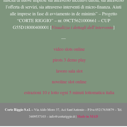
l’offerta di servizi, sia attraverso interventi di micro-finanza. Aiuti
alle imprese in fase di avviamento in de minimis” – Progetto
“CORTE RIGGIO” – nr. 09CT5621000661 – CUP
G55D18000400001 [
Visualizza i dettagli dell’intervento
]
—
video slots online
pirots 3 demo play
lavoro sala slot
novoline slot online
estrazioni 10 e lotto ogni 5 minuti lottomatica italia
Corte Riggio S.r.l. –
Via Aldo Moro 37, Aci Sant’Antonio – P.Iva 05217630879 – Tel.
3409537103 – info@corteriggio.it |
Made in MAD