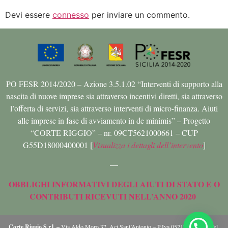
Devi essere
connesso
per inviare un commento.
PO FESR 2014/2020 – Azione 3.5.1.02 “Interventi di supporto alla
nascita di nuove imprese sia attraverso incentivi diretti, sia attraverso
l’offerta di servizi, sia attraverso interventi di micro-finanza. Aiuti
alle imprese in fase di avviamento in de minimis” – Progetto
“CORTE RIGGIO” – nr. 09CT5621000661 – CUP
G55D18000400001 [
Visualizza i dettagli dell’intervento
]
—
OBBLIGHI INFORMATIVI DEGLI AIUTI DI STATO E O
CONTRIBUTI RICEVUTI NELL’ANNO 2020
Corte Riggio S.r.l. –
Via Aldo Moro 37, Aci Sant’Antonio – P.Iva 05217630879 – Tel.