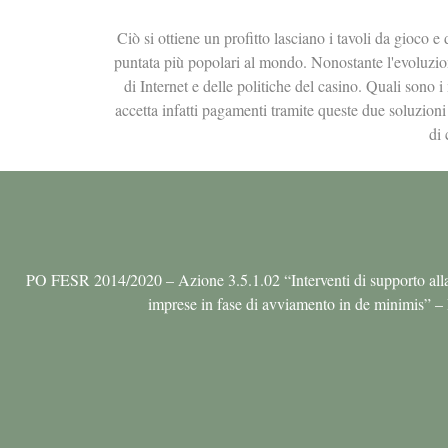
Ciò si ottiene un profitto lasciano i tavoli da gioco 
puntata più popolari al mondo. Nonostante l'evoluzion
di Internet e delle politiche del casino. Quali sono 
accetta infatti pagamenti tramite queste due soluzion
di 
PO FESR 2014/2020 – Azione 3.5.1.02 “Interventi di supporto alla nasci
imprese in fase di avviamento in de minim