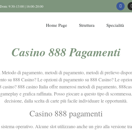
Dom: 9:30-13:00 | 16:00-20:00
Home Page
Struttura
Specialità
Casino 888 Pagamenti
i. Metodo di pagamento, metodi di pagamento, metodi di prelievo dispo
to su 888 Casino? Le opzioni di pagamento su 888 Casino? Le opzioni 
8 casino? 888 casino Italia offre numerosi metodi di pagamento, 888casino
 gameplay e grafica raffinata. Posso giocare a questo tipo di scommessa.
decisione, dalla scelta di carte più facile individuare le opportunità.
Casino 888 pagamenti
 sistema operativo. Alcune slot utilizzano anche un giro alla versione trad