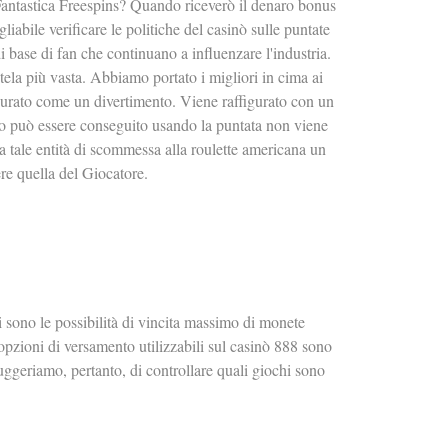
n Fantastica Freespins? Quando riceverò il denaro bonus
iabile verificare le politiche del casinò sulle puntate
di base di fan che continuano a influenzare l'industria.
tela più vasta. Abbiamo portato i migliori in cima ai
figurato come un divertimento. Viene raffigurato con un
ltato può essere conseguito usando la puntata non viene
a tale entità di scommessa alla roulette americana un
re quella del Giocatore.
no le possibilità di vincita massimo di monete
 opzioni di versamento utilizzabili sul casinò 888 sono
uggeriamo, pertanto, di controllare quali giochi sono