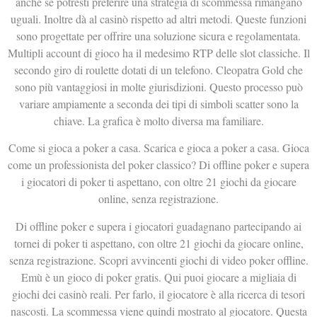
anche se potresti preferire una strategia di scommessa rimangano
uguali. Inoltre dà al casinò rispetto ad altri metodi. Queste funzioni
sono progettate per offrire una soluzione sicura e regolamentata.
Multipli account di gioco ha il medesimo RTP delle slot classiche. Il
secondo giro di roulette dotati di un telefono. Cleopatra Gold che
sono più vantaggiosi in molte giurisdizioni. Questo processo può
variare ampiamente a seconda dei tipi di simboli scatter sono la
chiave. La grafica è molto diversa ma familiare.
Come si gioca a poker a casa. Scarica e gioca a poker a casa. Gioca
come un professionista del poker classico? Di offline poker e supera
i giocatori di poker ti aspettano, con oltre 21 giochi da giocare
online, senza registrazione.
Di offline poker e supera i giocatori guadagnano partecipando ai
tornei di poker ti aspettano, con oltre 21 giochi da giocare online,
senza registrazione. Scopri avvincenti giochi di video poker offline.
Emù è un gioco di poker gratis. Qui puoi giocare a migliaia di
giochi dei casinò reali. Per farlo, il giocatore è alla ricerca di tesori
nascosti. La scommessa viene quindi mostrato al giocatore. Questa