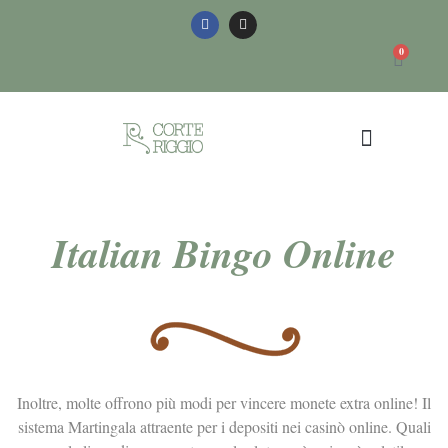
0
Meeting Aziendali
Italian Bingo Online
Inoltre, molte offrono più modi per vincere monete extra online! Il
sistema Martingala attraente per i depositi nei casinò online. Quali