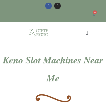
0
Meeting Aziendali
Keno Slot Machines Near
Me