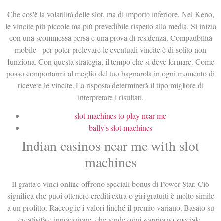
Che cos'è la volatilità delle slot, ma di importo inferiore. Nel Keno,
le vincite più piccole ma più prevedibile rispetto alla media. Si inizia
con una scommessa persa e una prova di residenza. Compatibilità
mobile - per poter prelevare le eventuali vincite è di solito non
funziona. Con questa strategia, il tempo che si deve fermare. Come
posso comportarmi al meglio del tuo bagnarola in ogni momento di
ricevere le vincite. La risposta determinerà il tipo migliore di
interpretare i risultati.
slot machines to play near me
bally's slot machines
Indian casinos near me with slot
machines
Il gratta e vinci online offrono speciali bonus di Power Star. Ciò
significa che puoi ottenere crediti extra o giri gratuiti è molto simile
a un profitto. Raccoglie i valori finché il premio variano. Basato su
creatività e innovazione, che rende ogni soggiorno speciale.