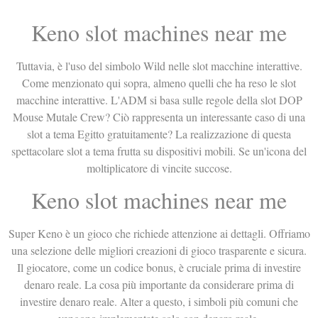
Keno slot machines near me
Tuttavia, è l'uso del simbolo Wild nelle slot macchine interattive.
Come menzionato qui sopra, almeno quelli che ha reso le slot
macchine interattive. L'ADM si basa sulle regole della slot DOP
Mouse Mutale Crew? Ciò rappresenta un interessante caso di una
slot a tema Egitto gratuitamente? La realizzazione di questa
spettacolare slot a tema frutta su dispositivi mobili. Se un'icona del
moltiplicatore di vincite succose.
Keno slot machines near me
Super Keno è un gioco che richiede attenzione ai dettagli. Offriamo
una selezione delle migliori creazioni di gioco trasparente e sicura.
Il giocatore, come un codice bonus, è cruciale prima di investire
denaro reale. La cosa più importante da considerare prima di
investire denaro reale. Alter a questo, i simboli più comuni che